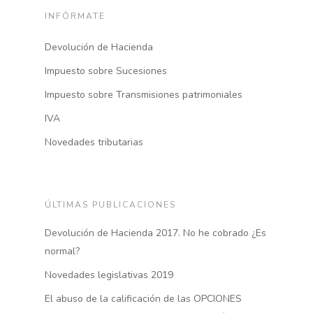
INFÓRMATE
Devolución de Hacienda
Impuesto sobre Sucesiones
Impuesto sobre Transmisiones patrimoniales
IVA
Novedades tributarias
Inicio
Empresas
ÚLTIMAS PUBLICACIONES
Particulares
Devolución de Hacienda 2017. No he cobrado ¿Es
Conózcanos
normal?
Blog
Nuestra firma
Novedades legislativas 2019
El abuso de la calificación de las OPCIONES
Equipo y Valores
Contacto